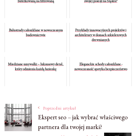
butelkowaną na filtrowaną
swojej posesji na Śląsku?
Balustrady całoszklane w nowoczesnym
Przykłady innowacyjnych projektów i
budownictwie
architektury w domach szkieletowych
drewnianych
Miedziane umywalki – luksusowy detal,
Eleganckie schody całoszklane -
który odmienia każdą łazienkę
nowoczesność spotyka bezpieczeństwo
Nawigacja
Poprzedni artykuł
Ekspert seo – jak wybrać właściwego
partnera dla twojej marki?
wpisu