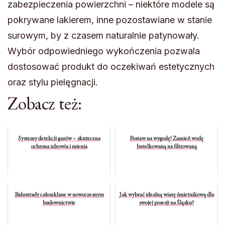
zabezpieczenia powierzchni – niektóre modele są
pokrywane lakierem, inne pozostawiane w stanie
surowym, by z czasem naturalnie patynowały.
Wybór odpowiedniego wykończenia pozwala
dostosować produkt do oczekiwań estetycznych
oraz stylu pielęgnacji.
Zobacz też:
Systemy detekcji gazów – skuteczna
Postaw na wygodę! Zamień wodę
ochrona zdrowia i mienia
butelkowaną na filtrowaną
Balustrady całoszklane w nowoczesnym
Jak wybrać idealną wiatę śmietnikową dla
budownictwie
swojej posesji na Śląsku?