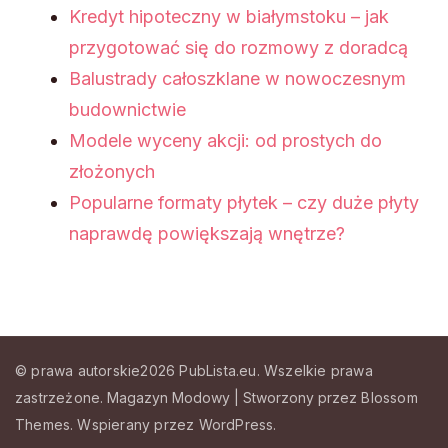
Kredyt hipoteczny w białymstoku – jak
przygotować się do rozmowy z doradcą
Balustrady całoszklane w nowoczesnym
budownictwie
Modele wyceny akcji: od prostych do
złożonych
Popularne formaty płytek – czy duże płyty
naprawdę powiększają wnętrze?
© prawa autorskie2026
PubLista.eu
. Wszelkie prawa
zastrzeżone.
Magazyn Modowy | Stworzony przez
Blossom
Themes
.
Wspierany przez
WordPress
.