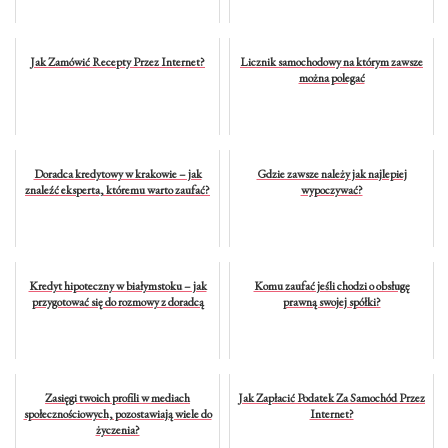
Jak Zamówić Recepty Przez Internet?
Licznik samochodowy na którym zawsze
można polegać
Doradca kredytowy w krakowie – jak
Gdzie zawsze należy jak najlepiej
znaleźć eksperta, któremu warto zaufać?
wypoczywać?
Kredyt hipoteczny w białymstoku – jak
Komu zaufać jeśli chodzi o obsługę
przygotować się do rozmowy z doradcą
prawną swojej spółki?
Zasięgi twoich profili w mediach
Jak Zapłacić Podatek Za Samochód Przez
społecznościowych, pozostawiają wiele do
Internet?
życzenia?