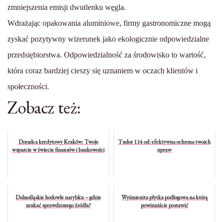
zmniejszenia emisji dwutlenku węgla.
Wdrażając opakowania aluminiowe, firmy gastronomiczne mogą
zyskać pozytywny wizerunek jako ekologicznie odpowiedzialne
przedsiębiorstwa. Odpowiedzialność za środowisko to wartość,
która coraz bardziej cieszy się uznaniem w oczach klientów i
społeczności.
Zobacz też:
Doradca kredytowy Kraków: Twoje
Tudor 114 od: efektywna ochrona twoich
wsparcie w świecie finansów i bankowości
upraw
Dolnośląskie hodowle narybku – gdzie
Wyśmienita płytka podłogowa na którą
szukać sprawdzonego źródła?
powinniście postawić