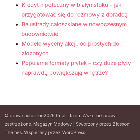
Kredyt hipoteczny w białymstoku – jak
przygotować się do rozmowy z doradcą
Balustrady całoszklane w nowoczesnym
budownictwie
Modele wyceny akcji: od prostych do
złożonych
Popularne formaty płytek – czy duże płyty
naprawdę powiększają wnętrze?
© prawa autorskie2026
PubLista.eu
. Wszelkie prawa
zastrzeżone.
Magazyn Modowy | Stworzony przez
Blossom
Themes
.
Wspierany przez
WordPress
.