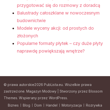
przygotować się do rozmowy z doradcą
Balustrady całoszklane w nowoczesnym
budownictwie
Modele wyceny akcji: od prostych do
złożonych
Popularne formaty płytek – czy duże płyty
naprawdę powiększają wnętrze?
© prawa autorskie2026
PubLista.eu
. Wszelkie prawa
zastrzeżone.
Magazyn Modowy | Stworzony przez
Blossom
Themes
.
Wspierany przez
WordPress
.
Biznes
Blog
Dom
Handel
Motoryzacja
Rozrywka