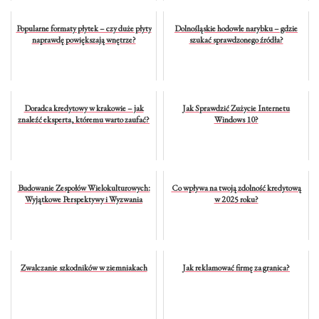
Popularne formaty płytek – czy duże płyty
Dolnośląskie hodowle narybku – gdzie
naprawdę powiększają wnętrze?
szukać sprawdzonego źródła?
Doradca kredytowy w krakowie – jak
Jak Sprawdzić Zużycie Internetu
znaleźć eksperta, któremu warto zaufać?
Windows 10?
Budowanie Zespołów Wielokulturowych:
Co wpływa na twoją zdolność kredytową
Wyjątkowe Perspektywy i Wyzwania
w 2025 roku?
Zwalczanie szkodników w ziemniakach
Jak reklamować firmę za granica?