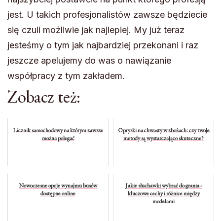
jest. U takich profesjonalistów zawsze będziecie
się czuli możliwie jak najlepiej. My już teraz
jesteśmy o tym jak najbardziej przekonani i raz
jeszcze apelujemy do was o nawiązanie
współpracy z tym zakładem.
Zobacz też:
Licznik samochodowy na którym zawsze
Opryski na chwasty w zbożach: czy twoje
można polegać
metody są wystarczająco skuteczne?
Nowoczesne opcje wynajmu busów
Jakie słuchawki wybrać do grania -
dostępne online
kluczowe cechy i różnice między
modelami