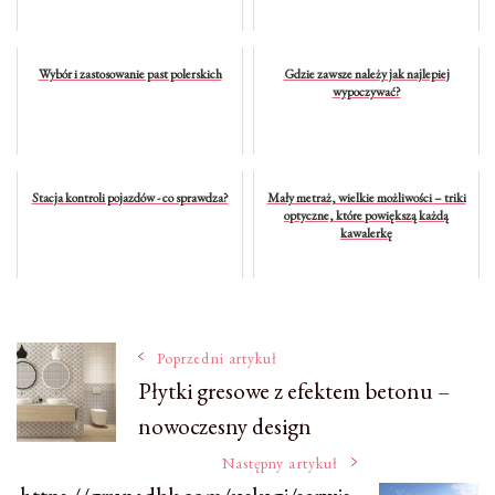
Wybór i zastosowanie past polerskich
Gdzie zawsze należy jak najlepiej
wypoczywać?
Stacja kontroli pojazdów - co sprawdza?
Mały metraż, wielkie możliwości – triki
optyczne, które powiększą każdą
kawalerkę
Nawigacja
Poprzedni artykuł
Płytki gresowe z efektem betonu –
nowoczesny design
wpisu
Następny artykuł