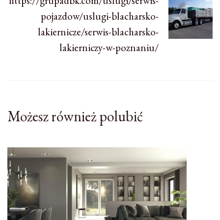
https://grupadbk.com/uslugi/serwis-
pojazdow/uslugi-blacharsko-
lakiernicze/serwis-blacharsko-
lakierniczy-w-poznaniu/
Możesz również polubić