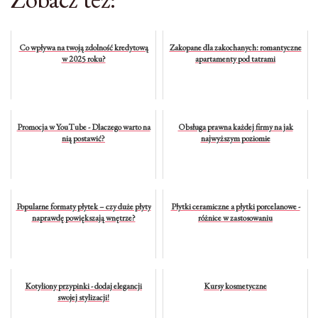
Co wpływa na twoją zdolność kredytową
Zakopane dla zakochanych: romantyczne
w 2025 roku?
apartamenty pod tatrami
Promocja w YouTube - Dlaczego warto na
Obsługa prawna każdej firmy na jak
nią postawić?
najwyższym poziomie
Popularne formaty płytek – czy duże płyty
Płytki ceramiczne a płytki porcelanowe -
naprawdę powiększają wnętrze?
różnice w zastosowaniu
Kotyliony przypinki - dodaj elegancji
Kursy kosmetyczne
swojej stylizacji!