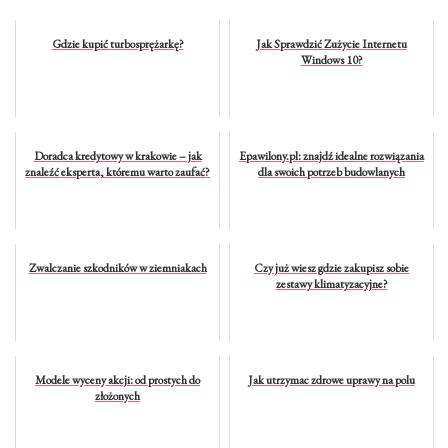
Gdzie kupić turbosprężarkę?
Jak Sprawdzić Zużycie Internetu
Windows 10?
Doradca kredytowy w krakowie – jak
Epawilony.pl: znajdź idealne rozwiązania
znaleźć eksperta, któremu warto zaufać?
dla swoich potrzeb budowlanych
Zwalczanie szkodników w ziemniakach
Czy już wiesz gdzie zakupisz sobie
zestawy klimatyzacyjne?
Modele wyceny akcji: od prostych do
Jak utrzymac zdrowe uprawy na polu
złożonych