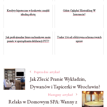
Kredyty hipoteczne w krakowie: znajdź
Gdzie Oglądać Ekstraklasę W
idealną ofertę
Internecie?
Jak profesjonalne biuro rachunkowe może
Tudor 114 od: efektywna ochrona twoich
pomóc w sporządzaniu deklaracji PIT?
upraw
Nawigacja
Poprzedni artykuł
Jak Zlecić Pranie Wykładzin,
Dywanów i Tapicerki w Wrocławiu?
wpisu
Następny artykuł
Relaks w Domowym SPA: Wanny z