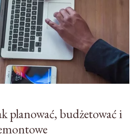
k planować, budżetować i
remontowe