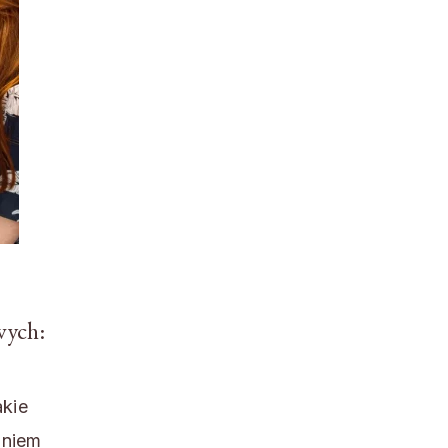
wych:
akie
aniem