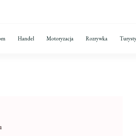
om
Handel
Motoryzacja
Rozrywka
Turyst
u